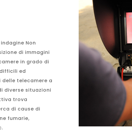
i indagine Non
sizione di immagini
lecamere in grado di
ifficili ed
i delle telecamere a
i diverse situazioni
ttiva trova
erca di cause di
nne fumarie,
c.