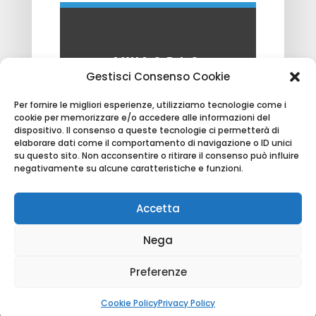
AXUA S.R.L.S.
Gestisci Consenso Cookie
VIA I MAGGIO 142/B
60131 ANCONA
Per fornire le migliori esperienze, utilizziamo tecnologie come i
cookie per memorizzare e/o accedere alle informazioni del
TEL.071.0964377
dispositivo. Il consenso a queste tecnologie ci permetterà di
elaborare dati come il comportamento di navigazione o ID unici
INFO@AXUA.IT
su questo sito. Non acconsentire o ritirare il consenso può influire
negativamente su alcune caratteristiche e funzioni.
Accetta
Nega
Copyright © 2021 AXUA S.r.l.s. | P.IVA 02819950425
Preferenze
| Web Design
Genesi.it
|
Privacy Policy
|
Cookie
Policy
Cookie Policy
Privacy Policy