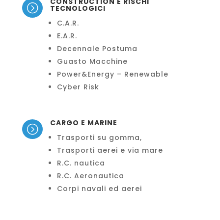
CONSTRUCTION E RISCHI
=
TECNOLOGICI
C.A.R.
E.A.R.
Decennale Postuma
Guasto Macchine
Power&Energy – Renewable
Cyber Risk
CARGO E MARINE
=
Trasporti su gomma,
Trasporti aerei e via mare
R.C. nautica
R.C. Aeronautica
Corpi navali ed aerei