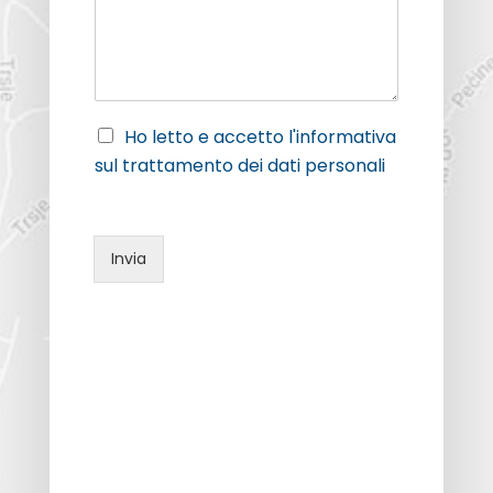
e
f
m
s
o
e
s
n
*
a
o
g
*
g
i
P
Ho letto e accetto l'informativa
o
r
sul trattamento dei dati personali
*
i
v
a
c
Invia
y
*