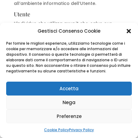
all’ambiente informatico dell’Utente.
Utente
L’individuo che utilizza axua.it che, salvo ove
diversamente specificato, coincide con
Gestisci Consenso Cookie
l’Interessato.
Per fornire le migliori esperienze, utilizziamo tecnologie come i
Interessato
cookie per memorizzare e/o accedere alle informazioni del
dispositivo. Il consenso a queste tecnologie ci permetterà di
La persona fisica cui si riferiscono i Dati
elaborare dati come il comportamento di navigazione o ID unici
Personali.
su questo sito. Non acconsentire o ritirare il consenso può influire
negativamente su alcune caratteristiche e funzioni.
Responsabile del Trattamento (o
Responsabile)
Accetta
La persona fisica, giuridica, la pubblica
amministrazione e qualsiasi altro ente che
Nega
tratta dati personali per conto del Titolare,
secondo quanto esposto nella presente privacy
Preferenze
policy.
Titolare del Trattamento (o Titolare)
Cookie Policy
Privacy Policy